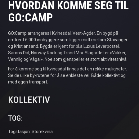
HVORDAN KOMME SEG TIL
OM
GO:CAMP
BILLETTER
GO:Camp arrangeres i Kvinesdal, Vest-Agder. En bygd på
PROGRAM
omtrent 6 000 innbyggere som ligger midt mellom Stavanger
og Kristiansand. Bygda er kjent for bl.a Luxus Leverpostei,
KONKURRANSER
Sarons Dal, Norway Rock og Trond Moi. Slagordet er «Vakker,
Vennlig og Vågal». Noe som gjenspeiler et stort aktivitetsnivå.
PRAKTISK INFORMASJON
For å komme seg til Kvinesdal finnes det en rekke muligheter.
SIKKERHET
Se de ulike by-rutene for å se enkleste vei. Både kollektivt og
med egen transport.
KONTAKT
KOLLEKTIV
TOG:
Togstasjon: Storekvina